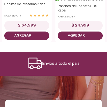
Best Seller
Pócima de Pestañas Kaba
Parches de Rescate SOS
Kaba
★
★
★
★
★
KABA BEAUTY
KABA BEAUTY
$
64
.
999
$
24
.
999
Envíos a todo el país