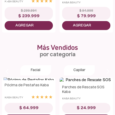
★
★
★
★
★
KABA BEAUTY
KABA BEAUTY
$
299
.
994
$
94
.
998
$
239
.
999
$
79
.
999
Más Vendidos
por categoria
Facial
Capilar
Best Seller
Pócima de Pestañas Kaba
Parches de Rescate SOS
Kaba
★
★
★
★
★
KABA BEAUTY
KABA BEAUTY
$
64
.
999
$
24
.
999