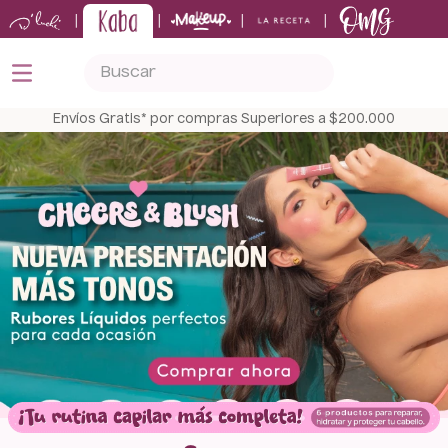
|
|
|
|
Buscar
TÉRMINOS MÁS BUSCADOS
Envíos Gratis* por compras Superiores a $200.000
1
.
kits
2
.
shampoo
3
.
bronceador
4
.
keratina
5
.
tónico