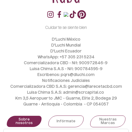
Cuidarte se siente bien
D'Luchi México
D'Luchi Mundial
D'Luchi Ecuador
WhatsApp: +57 305 231 5234
Comercializadora CBD - Nit: 900972846-9 
Luisa Chima S.A.S - Nit: 900784595-9
Escribenos: pqrs@dluchi.com
Notificaciones Judiciales
Comercializadora CBD S.A.S: gerencia@larecetacbd.com
Luisa Chima S.A.S: admin@scrcapital.co 
Km 3,5 Aeropuerto JMC - Guarne, Elite 2, Bodega 29
Guarne - Antioquia - Colombia  - CP 054057
Sobre
Nuestras
Infórmate
nosotros
Marcas