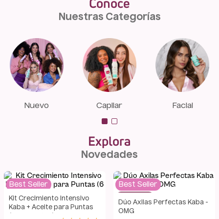
Conoce
Nuestras Categorías
Nuevo
Capilar
Facial
Explora
Novedades
Best Seller
Best Seller
-
20 %
-
16 %
Kit Crecimiento Intensivo
Dúo Axilas Perfectas Kaba -
Kaba + Aceite para Puntas
OMG
(6 Productos)